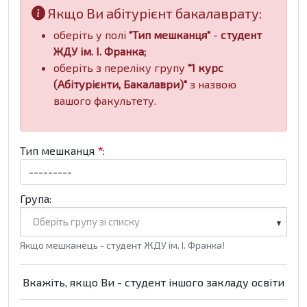
Якщо Ви абітурієнт бакалаврату:
оберіть у полі
"Тип мешканця"
-
студент
ЖДУ ім. І. Франка;
оберіть з переліку групу
"1 курс
(Абітурієнти, Бакалаври)"
з назвою
вашого факультету.
Тип мешканця
*
:
Група:
Оберіть групу зі списку
Якщо мешканець - студент ЖДУ ім. І. Франка!
Вкажіть, якщо Ви - студент іншого закладу освіти